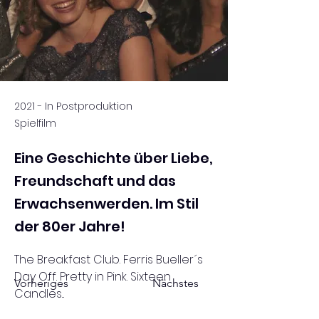
2021 - In Postproduktion
Spielfilm
Eine Geschichte über Liebe,
Freundschaft und das
Erwachsenwerden. Im Stil
der 80er Jahre!
The Breakfast Club. Ferris Bueller´s 
Day Off. Pretty in Pink. Sixteen 
Vorheriges
Nächstes
Candles...