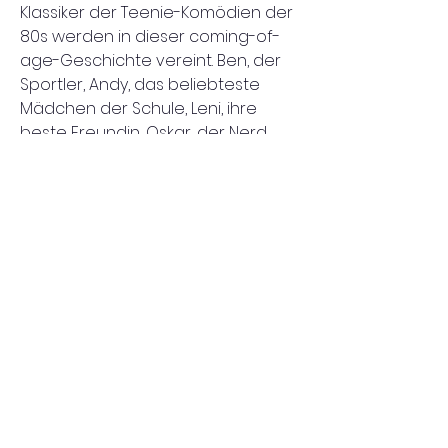
Klassiker der Teenie-Komödien der 
80s werden in dieser coming-of-
age-Geschichte vereint. Ben, der 
Sportler, Andy, das beliebteste 
Mädchen der Schule, Leni, ihre 
beste Freundin, Oskar, der Nerd 
und Mika, der Außenseiter, landen 
alle gemeinsam beim Nachsitzen - 
und sich müssen daraufhin als 
Gruppe beweisen. Dabei lernen 
sie, was Freundschaft, Liebe und 
vor allem man-selbst-sein für sie 
bedeutet. 
Drehbuch & Regie: Laura Jung 
DoP: Emiliano Proietti